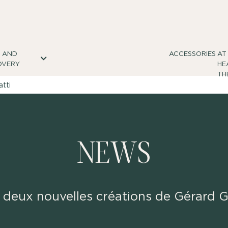
S AND
ACCESSORIES
AT
OVERY
HE
TH
tti
NEWS
 deux nouvelles créations de Gérard G