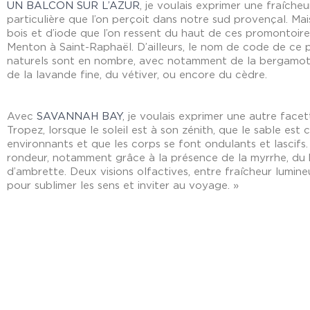
UN BALCON SUR L’AZUR
, je voulais exprimer une fraîche
particulière que l’on perçoit dans notre sud provençal. Mai
bois et d’iode que l’on ressent du haut de ces promontoir
Menton à Saint-Raphaël. D’ailleurs, le nom de code de c
naturels sont en nombre, avec notamment de la bergamote,
de la lavande fine, du vétiver, ou encore du cèdre.
Avec
SAVANNAH BAY
, je voulais exprimer une autre face
Tropez, lorsque le soleil est à son zénith, que le sable est 
environnants et que les corps se font ondulants et lasci
rondeur, notamment grâce à la présence de la myrrhe, du 
d’ambrette. Deux visions olfactives, entre fraîcheur lumin
pour sublimer les sens et inviter au voyage. »