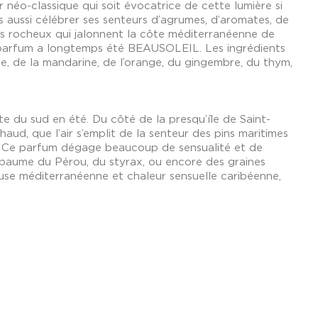
ur néo-classique qui soit évocatrice de cette lumière si
s aussi célébrer ses senteurs d’agrumes, d’aromates, de
es rocheux qui jalonnent la côte méditerranéenne de
e parfum a longtemps été BEAUSOLEIL. Les ingrédients
 de la mandarine, de l’orange, du gingembre, du thym,
tte du sud en été. Du côté de la presqu’île de Saint-
chaud, que l’air s’emplit de la senteur des pins maritimes
fs. Ce parfum dégage beaucoup de sensualité et de
baume du Pérou, du styrax, ou encore des graines
euse méditerranéenne et chaleur sensuelle caribéenne,