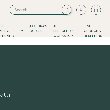
 THE
GEODORA’S
THE
FIND
ART OF
JOURNAL
PERFUMER’S
GEODORA
E BRAND
WORKSHOP
RESELLERS
atti