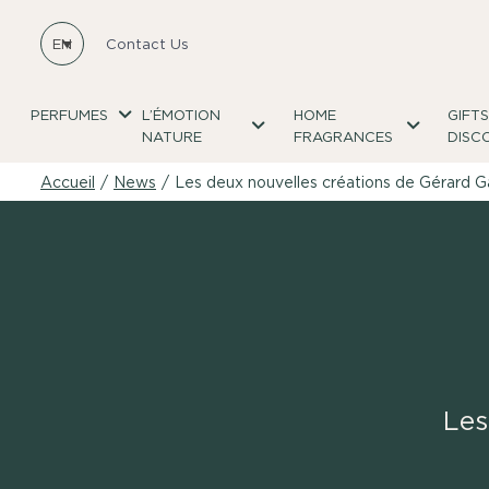
EN
Contact Us
PERFUMES
L’ÉMOTION
HOME
GIFT
NATURE
FRAGRANCES
DISC
Accueil
/
News
/
Les deux nouvelles créations de Gérard Ga
Les