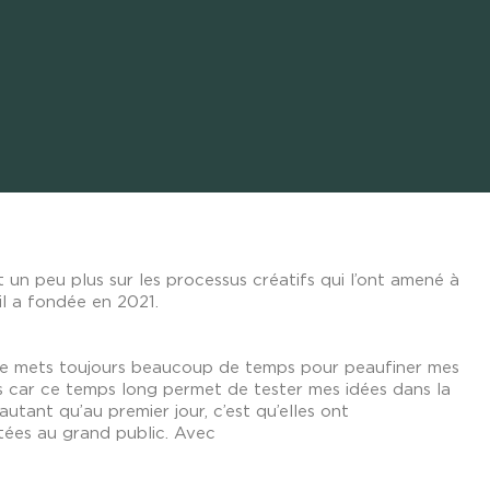
t un peu plus sur les processus créatifs qui l’ont amené à
’il a fondée en 2021.
. Je mets toujours beaucoup de temps pour peaufiner mes
s car ce temps long permet de tester mes idées dans la
autant qu’au premier jour, c’est qu’elles ont
tées au grand public. Avec