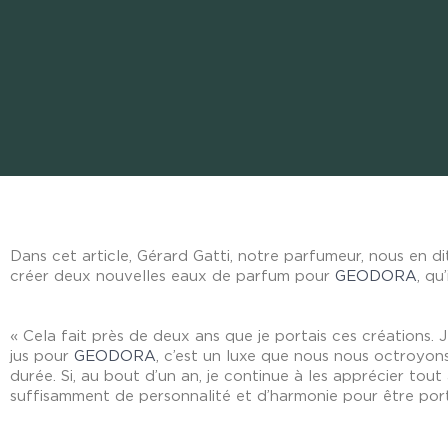
Dans cet article, Gérard Gatti, notre parfumeur, nous en di
créer deux nouvelles eaux de parfum pour
GEODORA
, qu
« Cela fait près de deux ans que je portais ces créations
jus pour
GEODORA
, c’est un luxe que nous nous octroyon
durée. Si, au bout d’un an, je continue à les apprécier tout 
suffisamment de personnalité et d’harmonie pour être por