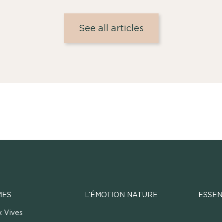
See all articles
MES
L’ÉMOTION NATURE
ESSEN
x Vives