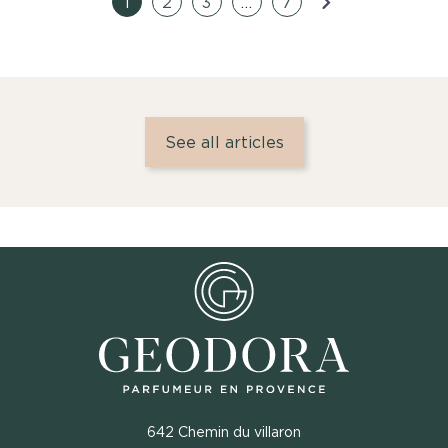
1
2
3
…
7
See all articles
642 Chemin du villaron