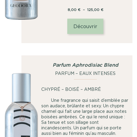
Plage
8,00
€
–
125,00
€
de
prix :
Découvrir
8,00
€
à
125,00
€
Parfum Aphrodisiac Blend
PARFUM – EAUX INTENSES
CHYPRÉ – BOISÉ – AMBRÉ
Une fragrance qui saisit d’emblée par
son audace, brûlante et sexy. Un chypre
charnel qui fait une large place aux notes
boisées ambrées. Ce qui le rend unique :
Sa tenue et son sillage sont
incandescents. Un parfum qui se porte
aussi bien au féminin qu’au masculin.