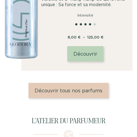
unique : Sa force et sa modernité.
Intensité
Plage
8,00
€
–
125,00
€
de
prix :
Découvrir
8,00
€
à
125,00
€
Découvrir tous nos parfums
L’ATELIER DU PARFUMEUR