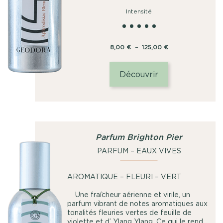
Intensité
Plage
8,00
€
–
125,00
€
de
prix :
Découvrir
8,00
€
à
125,00
€
Parfum Brighton Pier
PARFUM – EAUX VIVES
AROMATIQUE – FLEURI – VERT
Une fraîcheur aérienne et virile, un
parfum vibrant de notes aromatiques aux
tonalités fleuries vertes de feuille de
violette et d’ Ylang Ylang. Ce qui le rend