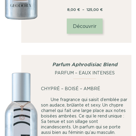
Plage
8,00
€
–
125,00
€
de
prix :
Découvrir
8,00
€
à
125,00
€
Parfum Aphrodisiac Blend
PARFUM – EAUX INTENSES
CHYPRÉ – BOISÉ – AMBRÉ
Une fragrance qui saisit d’emblée par
son audace, brûlante et sexy. Un chypre
charnel qui fait une large place aux notes
boisées ambrées. Ce qui le rend unique :
Sa tenue et son sillage sont
incandescents. Un parfum qui se porte
aussi bien au féminin qu’au masculin.