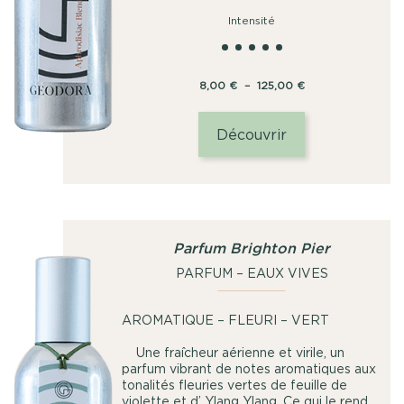
Intensité
Plage
8,00
€
–
125,00
€
de
prix :
Découvrir
8,00
€
à
125,00
€
Parfum Brighton Pier
PARFUM – EAUX VIVES
AROMATIQUE – FLEURI – VERT
Une fraîcheur aérienne et virile, un
parfum vibrant de notes aromatiques aux
tonalités fleuries vertes de feuille de
violette et d’ Ylang Ylang. Ce qui le rend