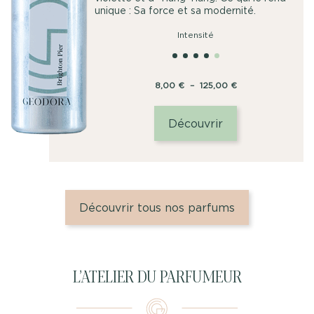
unique : Sa force et sa modernité.
Intensité
Plage
8,00
€
–
125,00
€
de
prix :
Découvrir
8,00
€
à
125,00
€
Découvrir tous nos parfums
L’ATELIER DU PARFUMEUR