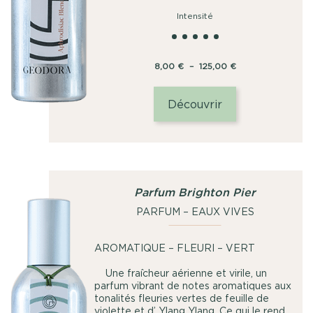
Intensité
Plage
8,00
€
–
125,00
€
de
prix :
Découvrir
8,00
€
à
125,00
€
Parfum Brighton Pier
PARFUM – EAUX VIVES
AROMATIQUE – FLEURI – VERT
Une fraîcheur aérienne et virile, un
parfum vibrant de notes aromatiques aux
tonalités fleuries vertes de feuille de
violette et d’ Ylang Ylang. Ce qui le rend