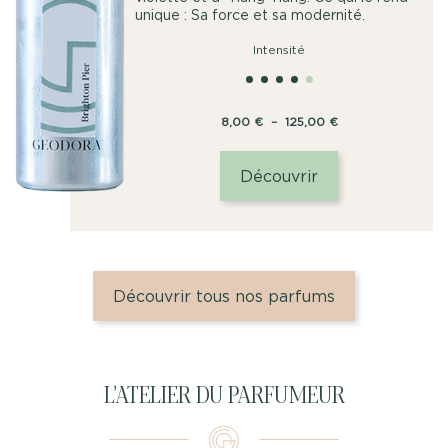
unique : Sa force et sa modernité.
Intensité
Plage
8,00
€
–
125,00
€
de
prix :
Découvrir
8,00
€
à
125,00
€
Découvrir tous nos parfums
L’ATELIER DU PARFUMEUR