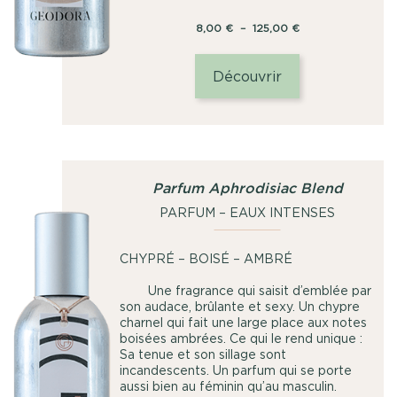
Plage
8,00
€
–
125,00
€
de
prix :
Découvrir
8,00
€
à
125,00
€
Parfum Aphrodisiac Blend
PARFUM – EAUX INTENSES
CHYPRÉ – BOISÉ – AMBRÉ
Une fragrance qui saisit d’emblée par
son audace, brûlante et sexy. Un chypre
charnel qui fait une large place aux notes
boisées ambrées. Ce qui le rend unique :
Sa tenue et son sillage sont
incandescents. Un parfum qui se porte
aussi bien au féminin qu’au masculin.