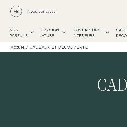
FR
Nous contacter
NOS
L’ÉMOTION
NOS PARFUMS
CADE
PARFUMS
NATURE
INTERIEURS
DÉCO
Accueil
/
CADEAUX ET DÉCOUVERTE
CAD