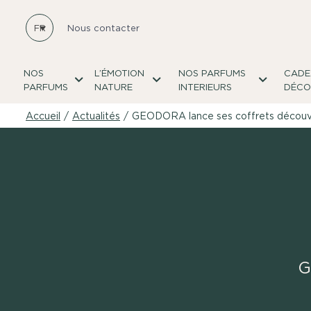
FR
Nous contacter
NOS
L’ÉMOTION
NOS PARFUMS
CADE
PARFUMS
NATURE
INTERIEURS
DÉCO
Accueil
/
Actualités
/
GEODORA lance ses coffrets découv
G