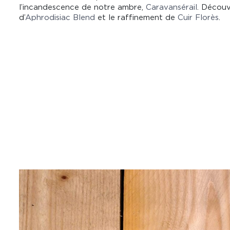
l’incandescence de notre ambre,
Caravansérail
. Découv
d’
Aphrodisiac Blend
et le raffinement de
Cuir Florès
.