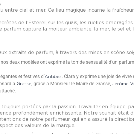
s
u entre ciel et mer. Ce lieu magique incarne la fraîcheur
 secrètes de l’Estérel, sur les quais, les ruelles ombragée
ce parfum capture la moiteur ambiante, la mer, le sel et 
aux extraits de parfum, à travers des mises en scène s
os deux modèles ont exprimé la torride sensualité d’un parfum
légantes et festives d’
. Clara y exprime une joie de vivre
Antibes
gonard à
, grâce à Monsieur le Maire de Grasse,
Grasse
Jérôme V
attaché.
 toujours portées par la passion. Travailler en équipe, p
rience profondément enrichissante. Notre souhait était 
ntentions de notre parfumeur, qui en a assuré la direction
espect des valeurs de la marque.