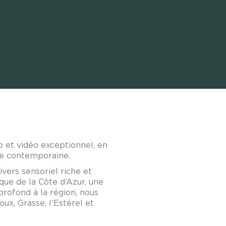
o et vidéo exceptionnel, en
se contemporaine.
ers sensoriel riche et
que de la Côte d’Azur, une
profond à la région, nous
ux, Grasse, l’Estérel et