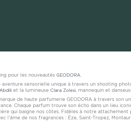
ing pour les nouveautés
.
GEODORA
 aventure sensorielle unique à travers un shooting phot
et la lumineuse
, mannequin et danseu
Abdili
Clara Zolesi
a marque de haute parfumerie GEODORA à travers son univ
rance. Chaque parfum trouve son écho dans un lieu iconi
lière qui baigne nos côtes. Fidèles à notre attachement 
c l’âme de nos fragrances : Èze, Saint-Tropez, Montauro