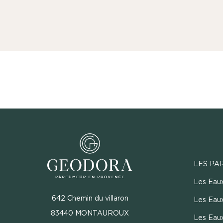
LES PA
Les Eau
642 Chemin du villaron
Les Eaux
83440 MONTAUROUX
Les Eau