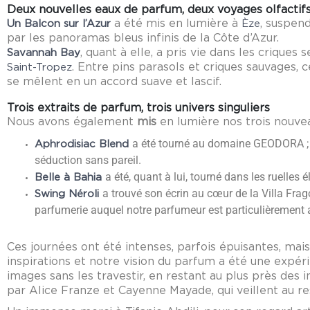
Deux nouvelles eaux de parfum, deux voyages olfactif
a été mis en lumière à
, suspend
Un Balcon sur l’Azur
Èze
par les panoramas bleus infinis de la Côte d’Azur.
, quant à elle, a pris vie dans les criques
Savannah Bay
. Entre pins parasols et criques sauvages, 
Saint-Tropez
se mêlent en un accord suave et lascif.
Trois extraits de parfum, trois univers singuliers
Nous avons également
mis
en lumière nos trois nouve
a été tourné au domaine GEODORA ; n
Aphrodisiac Blend
séduction sans pareil.
a été, quant à lui, tourné dans les ruelles é
Belle à Bahia
a trouvé son écrin au cœur de la Villa Fra
Swing Néroli
parfumerie auquel notre parfumeur est particulièrement 
Ces journées ont été intenses, parfois épuisantes, mais
inspirations et notre vision du parfum a été une expé
images sans les travestir, en restant au plus près des i
par Alice Franze et Cayenne Mayade, qui veillent au r