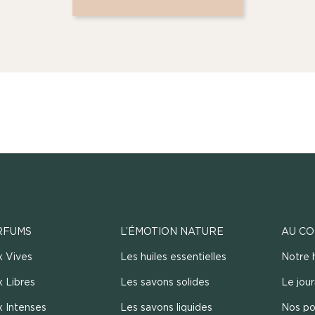
RFUMS
L’ÉMOTION NATURE
AU CO
x Vives
Les huiles essentielles
Notre h
 Libres
Les savons solides
Le jou
x Intenses
Les savons liquides
Nos po