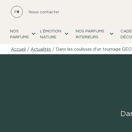
FR
Nous contacter
NOS
L’ÉMOTION
NOS PARFUMS
CADE
PARFUMS
NATURE
INTERIEURS
DÉCO
Accueil
/
Actualités
/
Dans les coulisses d’un tournage G
Da