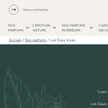
FR
Nous contacter
NOS
L’ÉMOTION
NOS PARFUMS
CADE
PARFUMS
NATURE
INTERIEURS
DÉCO
Accueil
/
Nos parfums
/
Les Eaux Vives
“Less 
Les Eaux 