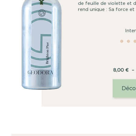
de feuille de violette et 
rend unique : Sa force et
Inte
8,00
€
–
Déco