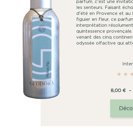
parfum, c'est une invitat
les senteurs. Faisant éch
d'été en Provence et au f
figuier en fleur, ce parf
interprétation résolumen
quintessence provençale.
venant des cinq continent
odyssée olfactive qui atte
Inte
8,00
€
–
Déco