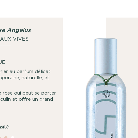
se Angelus
EAUX VIVES
UÉ
anier au parfum délicat.
poraine, naturelle, et
e rose qui peut se porter
ulin et offre un grand
nsité