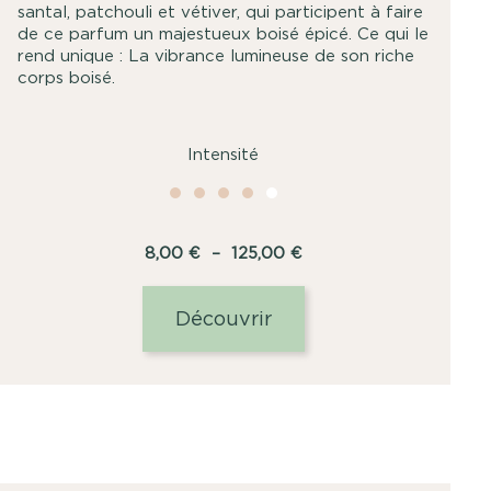
santal, patchouli et vétiver, qui participent à faire
de ce parfum un majestueux boisé épicé. Ce qui le
rend unique : La vibrance lumineuse de son riche
corps boisé.
Intensité
Plage
8,00
€
–
125,00
€
de
prix :
Découvrir
8,00
€
à
125,00
€