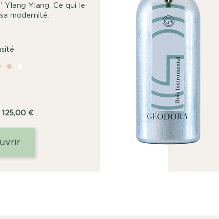
d' Ylang Ylang. Ce qui le
 sa modernité.
nsité
Plage
125,00
€
de
prix :
uvrir
8,00
€
à
125,00
€