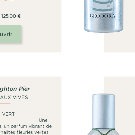
Plage
125,00
€
de
prix :
uvrir
8,00
€
à
125,00
€
ghton Pier
EAUX VIVES
FLEURI - VERT
ne
le, un parfum vibrant de
alités fleuries vertes