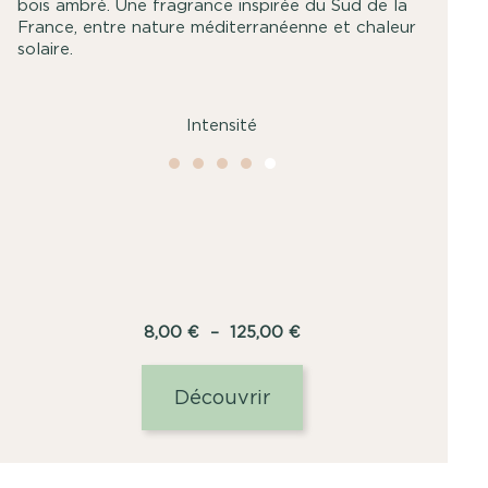
bois ambré. Une fragrance inspirée du Sud de la
France, entre nature méditerranéenne et chaleur
solaire.
Intensité
Plage
8,00
€
–
125,00
€
de
prix :
Découvrir
8,00
€
à
125,00
€