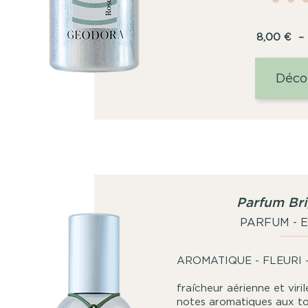
8,00
€
–
Déco
Parfum Bri
PARFUM - 
AROMATIQUE - 
U
fraîcheur aérienne et viri
notes aromatiques aux ton