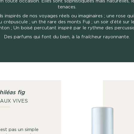
n toute occasion. Elles sont sophistiquées mais naturelles, 
tenaces.
s inspirés de nos voyages réels ou imaginaires ; une rose qui
u crépuscule ; un thé rare des monts Fuji ; un soir d’été sur l
hton ; Un boisé percutant inspiré par le rythme des percuss
Des parfums qui font du bien, à la fraîcheur rayonnante.
iléas fig
EAUX VIVES
RT - BOISÉ
est pas un simple