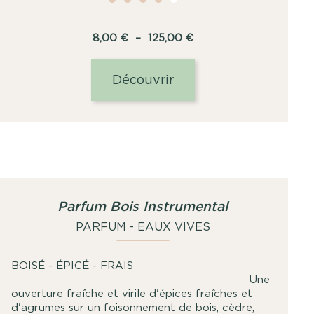
Plage
8,00
€
–
125,00
€
de
prix :
Découvrir
8,00
€
à
125,00
€
Parfum Bois Instrumental
PARFUM - EAUX VIVES
BOISÉ - ÉPICÉ - FRAIS
Une
ouverture fraîche et virile d'épices fraîches et
d'agrumes sur un foisonnement de bois, cèdre,