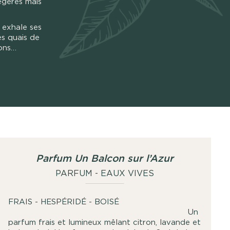
légères mais
 exhale ses
es quais de
ions…
Parfum Un Balcon sur l’Azur
PARFUM - EAUX VIVES
FRAIS -
HESPÉRIDÉ -
BOISÉ
Un
parfum frais et lumineux mêlant citron, lavande et