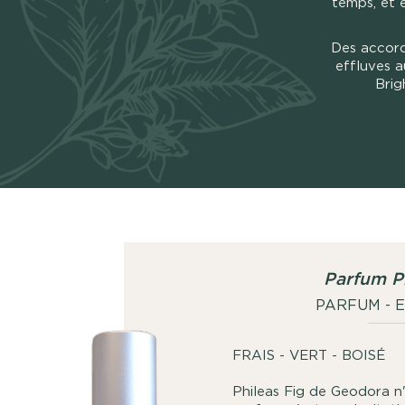
temps, et e
Des accord
effluves a
Brig
Parfum Ph
PARFUM - 
FRAIS - VE
Phileas Fig de Geodora n'