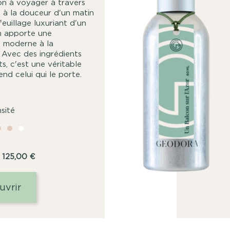
ion à voyager à travers
o à la douceur d'un matin
euillage luxuriant d'un
um apporte une
t moderne à la
 Avec des ingrédients
s, c'est une véritable
nd celui qui le porte.
nsité
Plage
125,00
€
de
prix :
uvrir
8,00
€
à
125,00
€